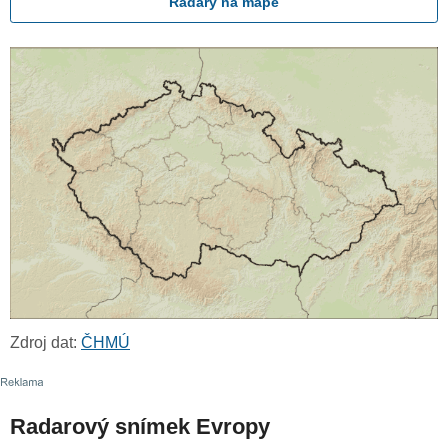
Radary na mapě
Zdroj dat:
ČHMÚ
Radarový snímek Evropy