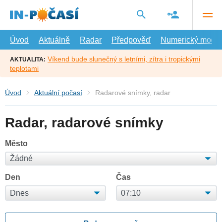
Přejít
na
hlavní
obsah
Úvod
Aktuálně
Radar
Předpověď
Numerický model
Víkend bude slunečný s letními, zítra i tropickými
AKTUALITA:
teplotami
Úvod
Aktuální počasí
Radarové snímky, radar
Radar, radarové snímky
Město
Den
Čas