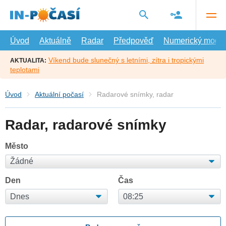
Přejít
na
hlavní
obsah
Úvod
Aktuálně
Radar
Předpověď
Numerický model
Víkend bude slunečný s letními, zítra i tropickými
AKTUALITA:
teplotami
Úvod
Aktuální počasí
Radarové snímky, radar
Radar, radarové snímky
Město
Den
Čas