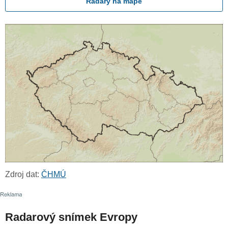
Radary na mapě
Zdroj dat:
ČHMÚ
Radarový snímek Evropy