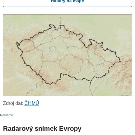
Radary na mapě
Zdroj dat:
ČHMÚ
Radarový snímek Evropy