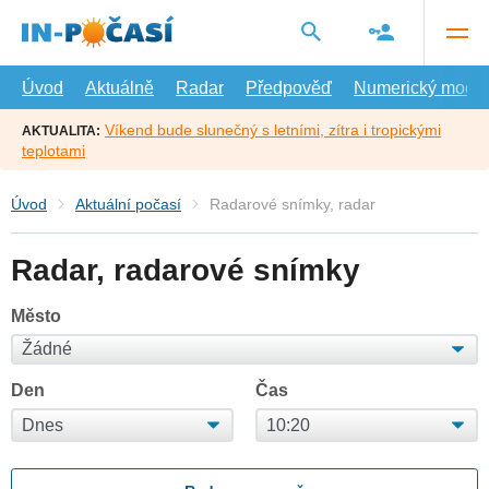
Přejít
na
hlavní
obsah
Úvod
Aktuálně
Radar
Předpověď
Numerický model
Víkend bude slunečný s letními, zítra i tropickými
AKTUALITA:
teplotami
Úvod
Aktuální počasí
Radarové snímky, radar
Radar, radarové snímky
Město
Den
Čas