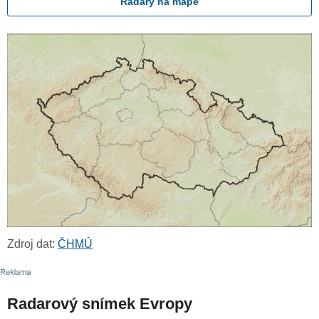
Radary na mapě
Zdroj dat:
ČHMÚ
Radarový snímek Evropy