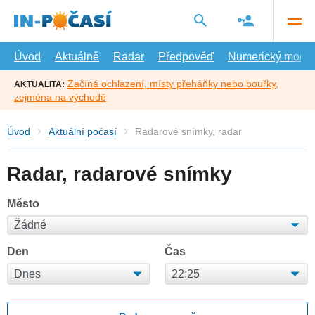
Přejít
na
hlavní
obsah
Úvod
Aktuálně
Radar
Předpověď
Numerický model
Začíná ochlazení, místy přeháňky nebo bouřky,
AKTUALITA:
zejména na východě
Úvod
Aktuální počasí
Radarové snímky, radar
Radar, radarové snímky
Město
Den
Čas