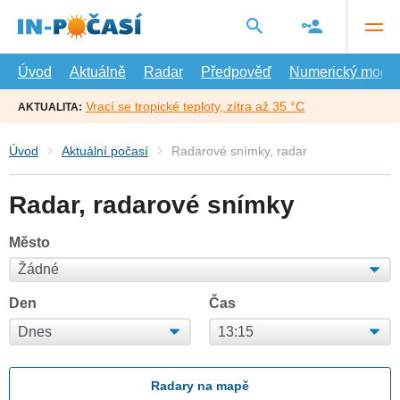
Přejít
na
hlavní
obsah
Úvod
Aktuálně
Radar
Předpověď
Numerický model
Vrací se tropické teploty, zítra až 35 °C
AKTUALITA:
Úvod
Aktuální počasí
Radarové snímky, radar
Radar, radarové snímky
Město
Den
Čas
Radary na mapě