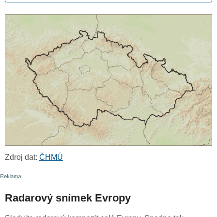
Zdroj dat:
ČHMÚ
Radarový snímek Evropy