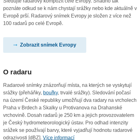
Sledujte radarový kompozit celé Evropy. Snadno tak
poznáte odkud se k nám chystají srážky nebo kde aktuálně v
Evropě prší. Radarový snímek Evropy je složen z více než
100 radarů po celé Evropě.
Zobrazit snímek Evropy
O radaru
Radarové snímky znázorňují místa, na kterých se vyskytují
srážky (přeháňky,
bouřky
, trvalé srážky). Sledování počasí
na území České republiky umožňují dva radary na vrcholech
Praha v Brdech a Skalky u Protivanova na Drahanské
vrchovině. Dosah radarů je 250 km a jejich provozovatelem
je Český hydrometeorologický ústav. Pro odhad intenzity
srážek se používají barvy, které vyjadřují hodnotu radarové
odrazivosti [dBZ].
Více informací