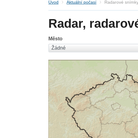
Úvod
Aktuální počasí
Radarové snímky
Radar, radarov
Město