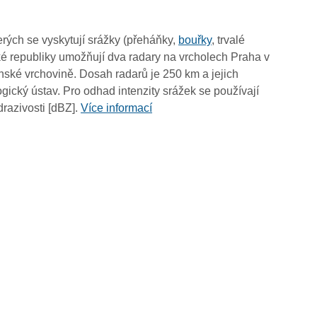
05:50
05:40
rých se vyskytují srážky (přeháňky,
bouřky
, trvalé
05:30
é republiky umožňují dva radary na vrcholech Praha v
05:20
ské vrchovině. Dosah radarů je 250 km a jejich
05:10
ický ústav. Pro odhad intenzity srážek se používají
05:00
drazivosti [dBZ].
Více informací
04:50
04:40
04:30
04:20
04:10
04:00
03:50
03:40
03:30
03:20
03:10
03:00