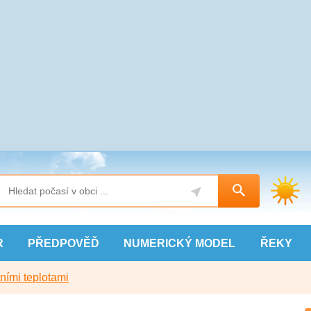
R
PŘEDPOVĚĎ
NUMERICKÝ
MODEL
ŘEKY
ními teplotami