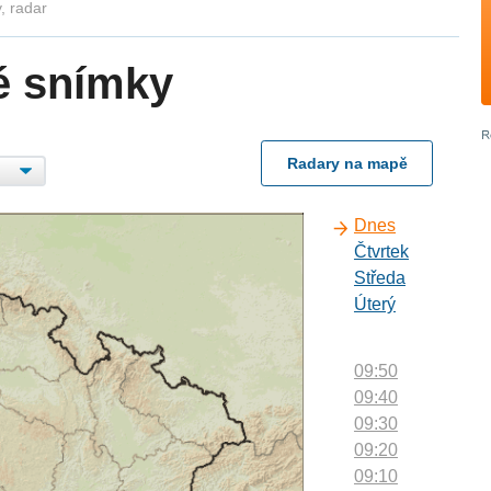
, radar
é snímky
Radary na mapě
Dnes
Čtvrtek
Středa
Úterý
09:50
09:40
09:30
09:20
09:10