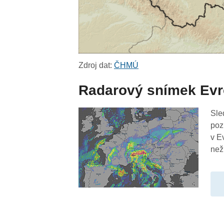
Zdroj dat:
ČHMÚ
Radarový snímek Ev
Sle
poz
v E
než