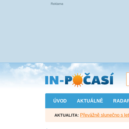
Přejít
na
hlavní
obsah
ÚVOD
AKTUÁLNĚ
RADA
Převážně slunečno s let
AKTUALITA: