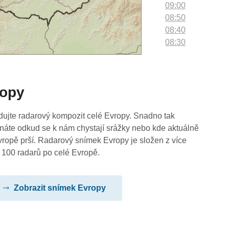
09:00
08:50
08:40
08:30
08:20
08:10
08:00
ropy
07:50
07:40
07:30
dujte radarový kompozit celé Evropy. Snadno tak
07:20
náte odkud se k nám chystají srážky nebo kde aktuálně
07:10
vropě prší. Radarový snímek Evropy je složen z více
07:00
 100 radarů po celé Evropě.
06:50
06:40
Zobrazit snímek Evropy
06:30
06:20
06:10
06:00