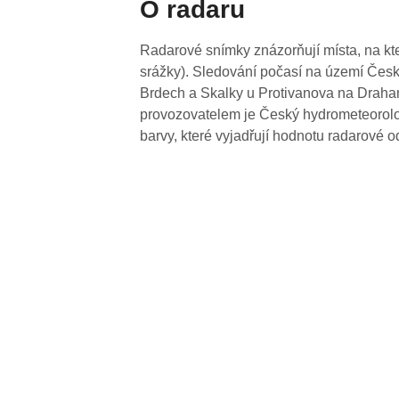
O radaru
Radarové snímky znázorňují místa, na kte
srážky). Sledování počasí na území Česk
Brdech a Skalky u Protivanova na Drahan
provozovatelem je Český hydrometeorolog
barvy, které vyjadřují hodnotu radarové o