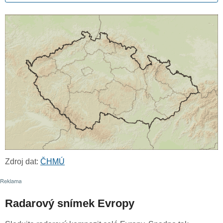
Zdroj dat:
ČHMÚ
Radarový snímek Evropy