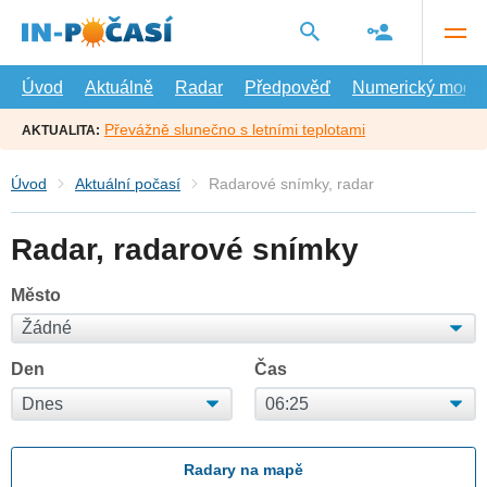
Přejít
na
hlavní
obsah
Úvod
Aktuálně
Radar
Předpověď
Numerický model
Převážně slunečno s letními teplotami
AKTUALITA:
Úvod
Aktuální počasí
Radarové snímky, radar
Radar, radarové snímky
Město
Den
Čas
Radary na mapě