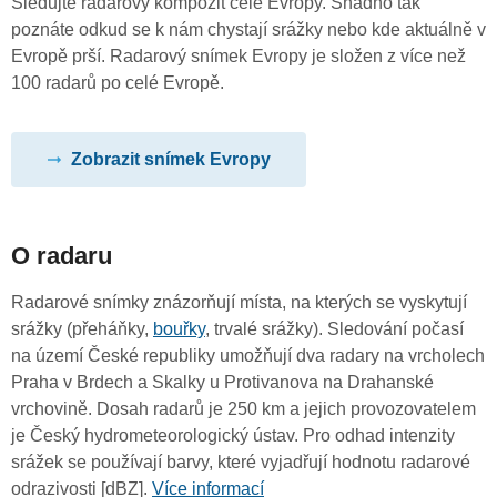
Sledujte radarový kompozit celé Evropy. Snadno tak
poznáte odkud se k nám chystají srážky nebo kde aktuálně v
Evropě prší. Radarový snímek Evropy je složen z více než
100 radarů po celé Evropě.
Zobrazit snímek Evropy
O radaru
Radarové snímky znázorňují místa, na kterých se vyskytují
srážky (přeháňky,
bouřky
, trvalé srážky). Sledování počasí
na území České republiky umožňují dva radary na vrcholech
Praha v Brdech a Skalky u Protivanova na Drahanské
vrchovině. Dosah radarů je 250 km a jejich provozovatelem
je Český hydrometeorologický ústav. Pro odhad intenzity
srážek se používají barvy, které vyjadřují hodnotu radarové
odrazivosti [dBZ].
Více informací