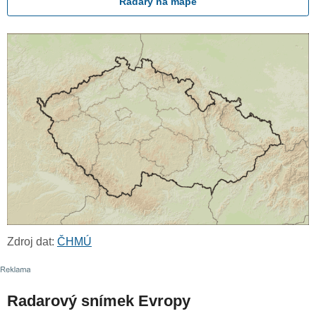
Radary na mapě
Zdroj dat:
ČHMÚ
Radarový snímek Evropy