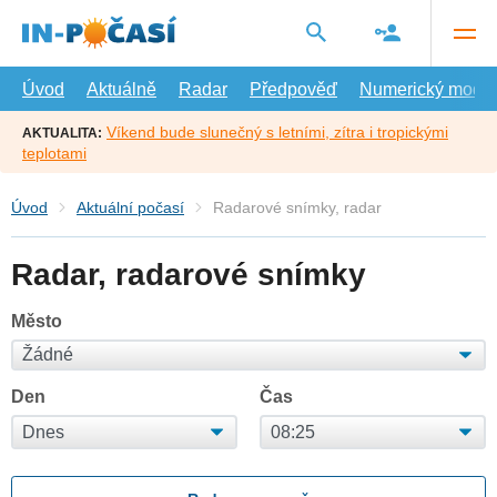
Přejít
na
hlavní
obsah
Úvod
Aktuálně
Radar
Předpověď
Numerický model
Víkend bude slunečný s letními, zítra i tropickými
AKTUALITA:
teplotami
Úvod
Aktuální počasí
Radarové snímky, radar
Radar, radarové snímky
Město
Den
Čas