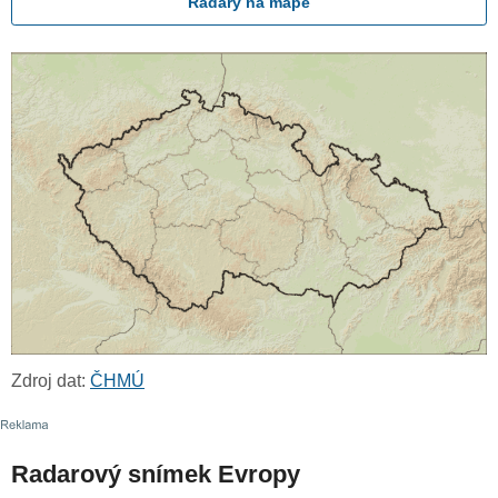
Radary na mapě
Zdroj dat:
ČHMÚ
Radarový snímek Evropy