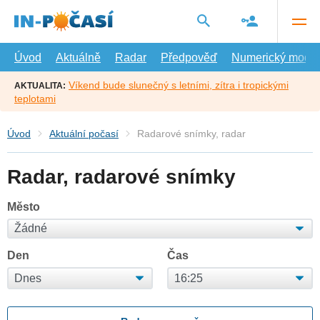
Přejít
na
hlavní
obsah
Úvod
Aktuálně
Radar
Předpověď
Numerický model
Víkend bude slunečný s letními, zítra i tropickými
AKTUALITA:
teplotami
Úvod
Aktuální počasí
Radarové snímky, radar
Radar, radarové snímky
Město
Den
Čas