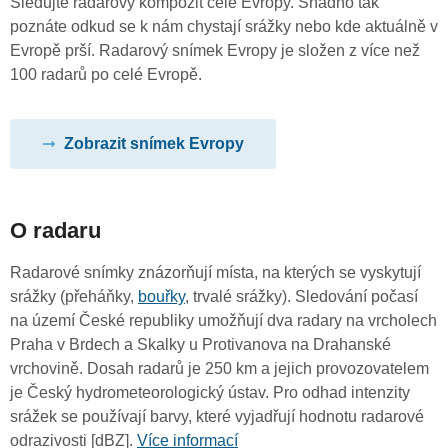
Sledujte radarový kompozit celé Evropy. Snadno tak
poznáte odkud se k nám chystají srážky nebo kde aktuálně v
Evropě prší. Radarový snímek Evropy je složen z více než
100 radarů po celé Evropě.
Zobrazit snímek Evropy
O radaru
Radarové snímky znázorňují místa, na kterých se vyskytují
srážky (přeháňky,
bouřky
, trvalé srážky). Sledování počasí
na území České republiky umožňují dva radary na vrcholech
Praha v Brdech a Skalky u Protivanova na Drahanské
vrchovině. Dosah radarů je 250 km a jejich provozovatelem
je Český hydrometeorologický ústav. Pro odhad intenzity
srážek se používají barvy, které vyjadřují hodnotu radarové
odrazivosti [dBZ].
Více informací