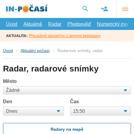
Přejít
na
hlavní
obsah
Úvod
Aktuálně
Radar
Předpověď
Numerický model
Převážně slunečno s letními teplotami
AKTUALITA:
Úvod
Aktuální počasí
Radarové snímky, radar
Radar, radarové snímky
Město
Den
Čas
Radary na mapě