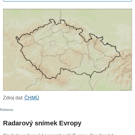
Zdroj dat:
ČHMÚ
Radarový snímek Evropy