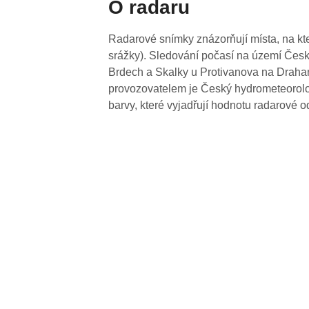
O radaru
Radarové snímky znázorňují místa, na kte
srážky). Sledování počasí na území Česk
Brdech a Skalky u Protivanova na Drahan
provozovatelem je Český hydrometeorolog
barvy, které vyjadřují hodnotu radarové o