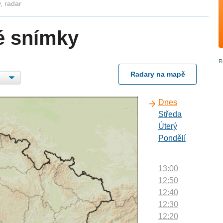
, radar
é snímky
Radary na mapě
Dnes
Středa
Úterý
Pondělí
13:00
12:50
12:40
12:30
12:20