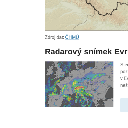
Zdroj dat:
ČHMÚ
Radarový snímek Ev
Sle
poz
v E
než