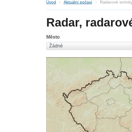
Úvod
Aktuální počasí
Radarové snímky
Radar, radarov
Město