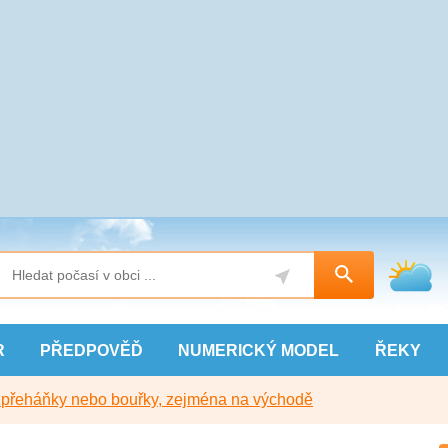
R
PŘEDPOVĚĎ
NUMERICKÝ
MODEL
ŘEKY
y přeháňky nebo bouřky, zejména na východě