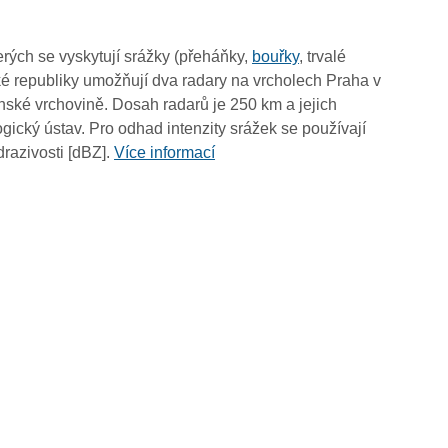
09:00
08:50
rých se vyskytují srážky (přeháňky,
bouřky
, trvalé
08:40
é republiky umožňují dva radary na vrcholech Praha v
08:30
ské vrchovině. Dosah radarů je 250 km a jejich
08:20
ický ústav. Pro odhad intenzity srážek se používají
08:10
drazivosti [dBZ].
Více informací
08:00
07:50
07:40
07:30
07:20
07:10
07:00
06:50
06:40
06:30
06:20
06:10