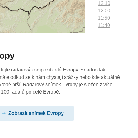
12:10
12:00
11:50
11:40
11:30
11:20
11:10
ropy
11:00
10:50
10:40
dujte radarový kompozit celé Evropy. Snadno tak
10:30
náte odkud se k nám chystají srážky nebo kde aktuálně
10:20
vropě prší. Radarový snímek Evropy je složen z více
10:10
 100 radarů po celé Evropě.
10:00
09:50
Zobrazit snímek Evropy
09:40
09:30
09:20
09:10