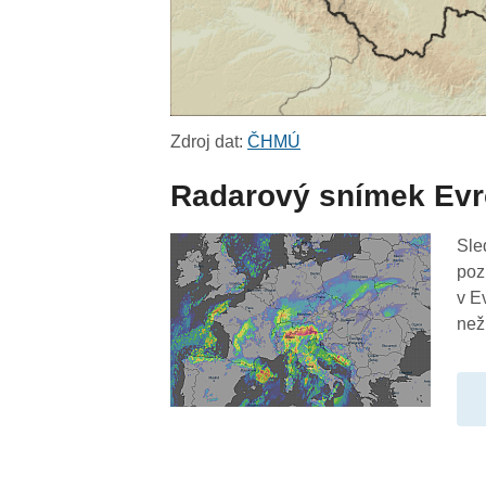
Zdroj dat:
ČHMÚ
Radarový snímek Ev
Sle
poz
v E
než