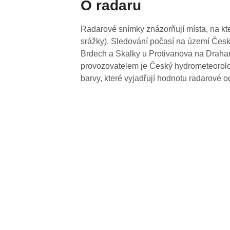
O radaru
Radarové snímky znázorňují místa, na kte
srážky). Sledování počasí na území Česk
Brdech a Skalky u Protivanova na Drahan
provozovatelem je Český hydrometeorolog
barvy, které vyjadřují hodnotu radarové o