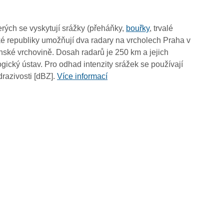
10:20
10:10
rých se vyskytují srážky (přeháňky,
bouřky
, trvalé
10:00
é republiky umožňují dva radary na vrcholech Praha v
09:50
ské vrchovině. Dosah radarů je 250 km a jejich
09:40
ický ústav. Pro odhad intenzity srážek se používají
09:30
drazivosti [dBZ].
Více informací
09:20
09:10
09:00
08:50
08:40
08:30
08:20
08:10
08:00
07:50
07:40
07:30