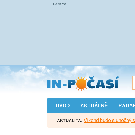
Přejít
na
hlavní
obsah
ÚVOD
AKTUÁLNĚ
RADA
Víkend bude slunečný s l
AKTUALITA: