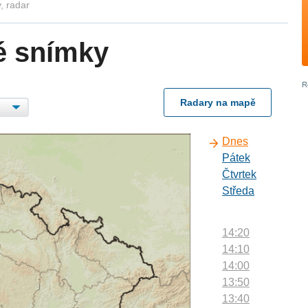
, radar
é snímky
Radary na mapě
Dnes
Pátek
Čtvrtek
Středa
14:20
14:10
14:00
13:50
13:40