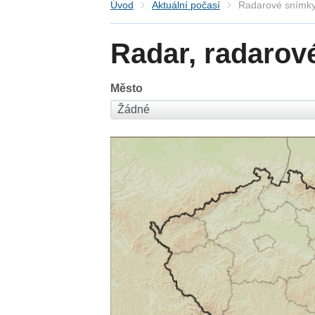
Úvod
Aktuální počasí
Radarové snímky
Radar, radarov
Město