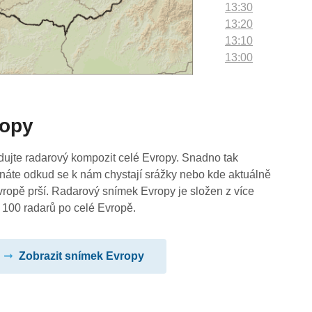
13:30
13:20
13:10
13:00
12:50
12:40
12:30
ropy
12:20
12:10
12:00
dujte radarový kompozit celé Evropy. Snadno tak
11:50
náte odkud se k nám chystají srážky nebo kde aktuálně
11:40
vropě prší. Radarový snímek Evropy je složen z více
11:30
 100 radarů po celé Evropě.
11:20
11:10
Zobrazit snímek Evropy
11:00
10:50
10:40
10:30