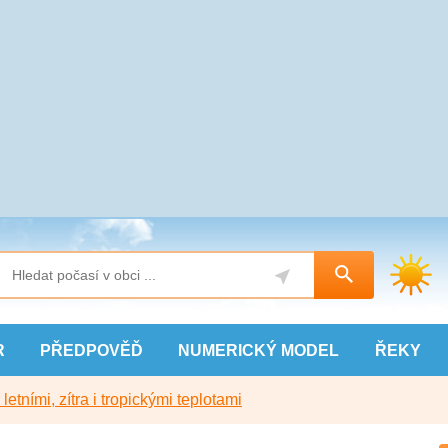
R
PŘEDPOVĚĎ
NUMERICKÝ
MODEL
ŘEKY
etními, zítra i tropickými teplotami