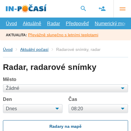
Přejít
na
hlavní
obsah
Úvod
Aktuálně
Radar
Předpověď
Numerický model
Převážně slunečno s letními teplotami
AKTUALITA:
Úvod
Aktuální počasí
Radarové snímky, radar
Radar, radarové snímky
Město
Den
Čas
Radary na mapě