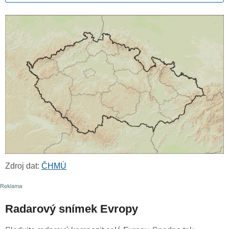
Zdroj dat:
ČHMÚ
Radarový snímek Evropy