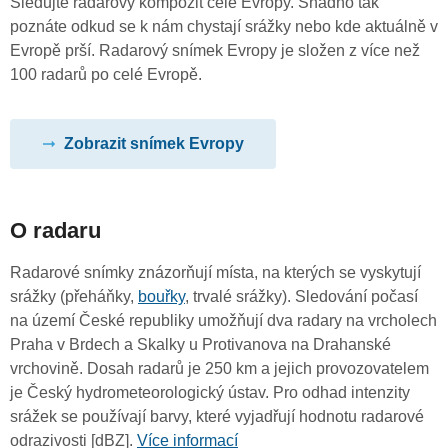
Sledujte radarový kompozit celé Evropy. Snadno tak
poznáte odkud se k nám chystají srážky nebo kde aktuálně v
Evropě prší. Radarový snímek Evropy je složen z více než
100 radarů po celé Evropě.
Zobrazit snímek Evropy
O radaru
Radarové snímky znázorňují místa, na kterých se vyskytují
srážky (přeháňky,
bouřky
, trvalé srážky). Sledování počasí
na území České republiky umožňují dva radary na vrcholech
Praha v Brdech a Skalky u Protivanova na Drahanské
vrchovině. Dosah radarů je 250 km a jejich provozovatelem
je Český hydrometeorologický ústav. Pro odhad intenzity
srážek se používají barvy, které vyjadřují hodnotu radarové
odrazivosti [dBZ].
Více informací