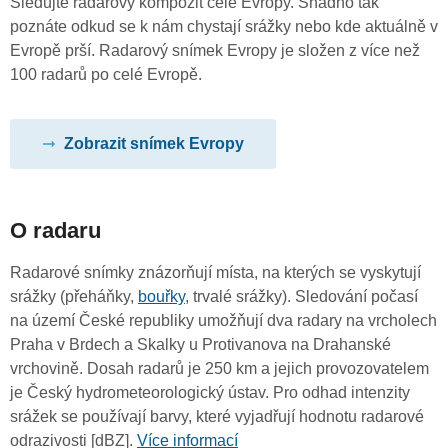
Sledujte radarový kompozit celé Evropy. Snadno tak
poznáte odkud se k nám chystají srážky nebo kde aktuálně v
Evropě prší. Radarový snímek Evropy je složen z více než
100 radarů po celé Evropě.
Zobrazit snímek Evropy
O radaru
Radarové snímky znázorňují místa, na kterých se vyskytují
srážky (přeháňky,
bouřky
, trvalé srážky). Sledování počasí
na území České republiky umožňují dva radary na vrcholech
Praha v Brdech a Skalky u Protivanova na Drahanské
vrchovině. Dosah radarů je 250 km a jejich provozovatelem
je Český hydrometeorologický ústav. Pro odhad intenzity
srážek se používají barvy, které vyjadřují hodnotu radarové
odrazivosti [dBZ].
Více informací