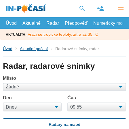
Přejít
na
hlavní
obsah
Úvod
Aktuálně
Radar
Předpověď
Numerický model
Vrací se tropické teploty, zítra až 35 °C
AKTUALITA:
Úvod
Aktuální počasí
Radarové snímky, radar
Radar, radarové snímky
Město
Den
Čas
Radary na mapě