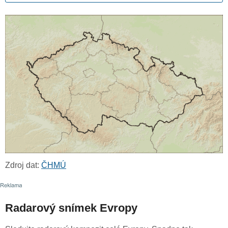
Zdroj dat:
ČHMÚ
Radarový snímek Evropy