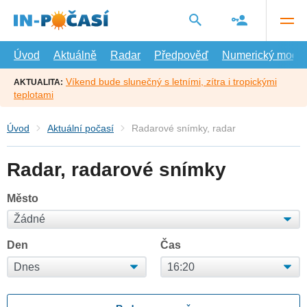
Přejít
na
hlavní
obsah
Úvod
Aktuálně
Radar
Předpověď
Numerický model
Víkend bude slunečný s letními, zítra i tropickými
AKTUALITA:
teplotami
Úvod
Aktuální počasí
Radarové snímky, radar
Radar, radarové snímky
Město
Den
Čas