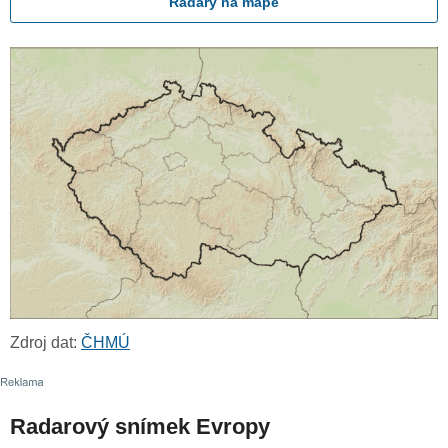
Radary na mapě
Zdroj dat:
ČHMÚ
Radarový snímek Evropy