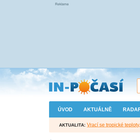
Přejít
na
hlavní
obsah
ÚVOD
AKTUÁLNĚ
RADA
Vrací se tropické teploty
AKTUALITA: