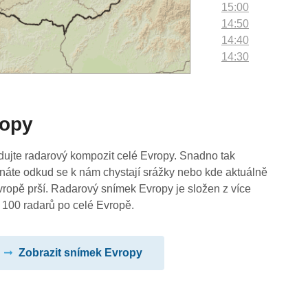
15:00
14:50
14:40
14:30
14:20
14:10
14:00
ropy
13:50
13:40
13:30
dujte radarový kompozit celé Evropy. Snadno tak
13:20
náte odkud se k nám chystají srážky nebo kde aktuálně
13:10
vropě prší. Radarový snímek Evropy je složen z více
13:00
 100 radarů po celé Evropě.
12:50
12:40
Zobrazit snímek Evropy
12:30
12:20
12:10
12:00