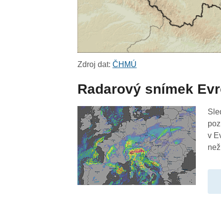
Zdroj dat:
ČHMÚ
Radarový snímek Ev
Sle
poz
v E
než