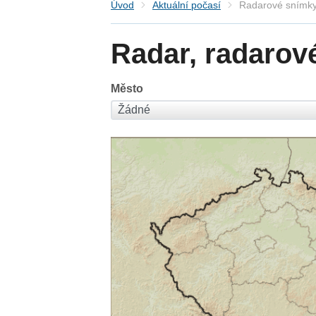
Úvod
Aktuální počasí
Radarové snímky
Radar, radarov
Město