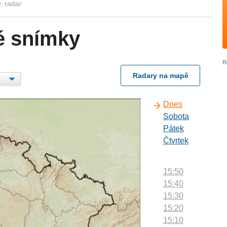
, radar
é snímky
Radary na mapě
Dnes
Sobota
Pátek
Čtvrtek
15:50
15:40
15:30
15:20
15:10