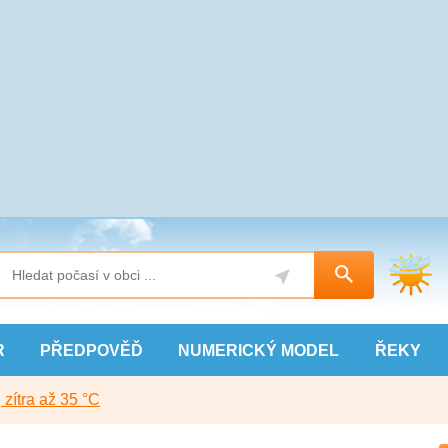
R
PŘEDPOVĚĎ
NUMERICKÝ
MODEL
ŘEKY
, zítra až 35 °C