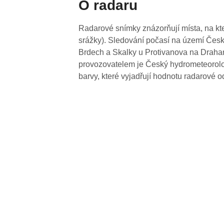
O radaru
Radarové snímky znázorňují místa, na kte
srážky). Sledování počasí na území Česk
Brdech a Skalky u Protivanova na Drahan
provozovatelem je Český hydrometeorolog
barvy, které vyjadřují hodnotu radarové o