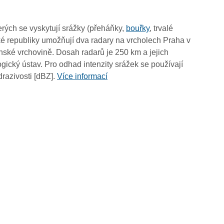
11:50
11:40
rých se vyskytují srážky (přeháňky,
bouřky
, trvalé
11:30
é republiky umožňují dva radary na vrcholech Praha v
11:20
ské vrchovině. Dosah radarů je 250 km a jejich
11:10
ický ústav. Pro odhad intenzity srážek se používají
11:00
drazivosti [dBZ].
Více informací
10:50
10:40
10:30
10:20
10:10
10:00
09:50
09:40
09:30
09:20
09:10
09:00