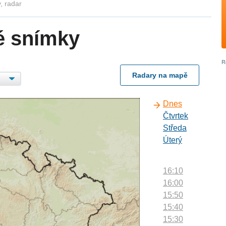
, radar
é snímky
Radary na mapě
Dnes
Čtvrtek
Středa
Úterý
16:10
16:00
15:50
15:40
15:30