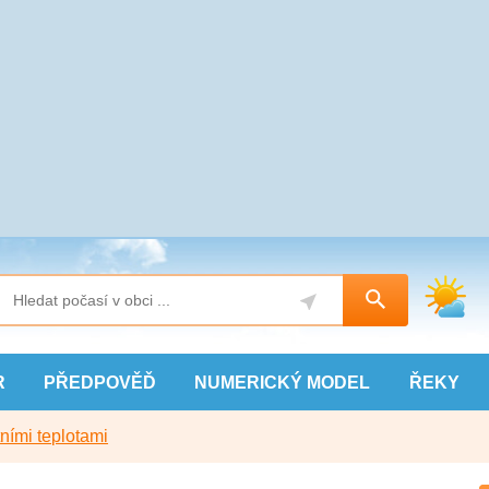
R
PŘEDPOVĚĎ
NUMERICKÝ
MODEL
ŘEKY
ními teplotami