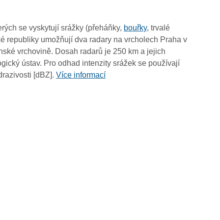
12:10
12:00
rých se vyskytují srážky (přeháňky,
bouřky
, trvalé
11:50
é republiky umožňují dva radary na vrcholech Praha v
11:40
ské vrchovině. Dosah radarů je 250 km a jejich
11:30
ický ústav. Pro odhad intenzity srážek se používají
11:20
drazivosti [dBZ].
Více informací
11:10
11:00
10:50
10:40
10:30
10:20
10:10
10:00
09:50
09:40
09:30
09:20