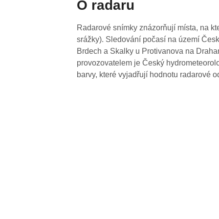
O radaru
Radarové snímky znázorňují místa, na kte
srážky). Sledování počasí na území Česk
Brdech a Skalky u Protivanova na Drahan
provozovatelem je Český hydrometeorolog
barvy, které vyjadřují hodnotu radarové o