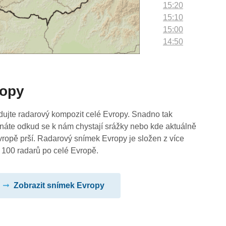
15:20
15:10
15:00
14:50
14:40
14:30
14:20
ropy
14:10
14:00
13:50
dujte radarový kompozit celé Evropy. Snadno tak
13:40
náte odkud se k nám chystají srážky nebo kde aktuálně
13:30
vropě prší. Radarový snímek Evropy je složen z více
13:20
 100 radarů po celé Evropě.
13:10
13:00
Zobrazit snímek Evropy
12:50
12:40
12:30
12:20