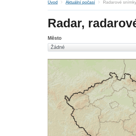
Úvod
Aktuální počasí
Radarové snímky
Radar, radarov
Město