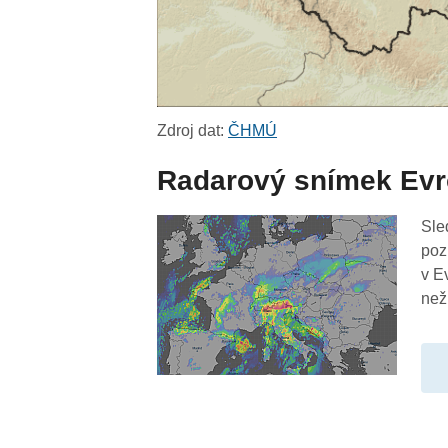
Zdroj dat:
ČHMÚ
Radarový snímek Ev
Sle
poz
v E
než