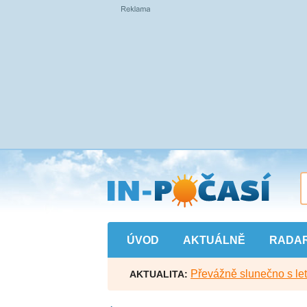
Přejít
na
hlavní
obsah
ÚVOD
AKTUÁLNĚ
RADA
Převážně slunečno s let
AKTUALITA: