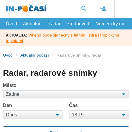
Přejít
na
hlavní
obsah
Úvod
Aktuálně
Radar
Předpověď
Numerický model
Víkend bude slunečný s letními, zítra i tropickými
AKTUALITA:
teplotami
Úvod
Aktuální počasí
Radarové snímky, radar
Radar, radarové snímky
Město
Den
Čas