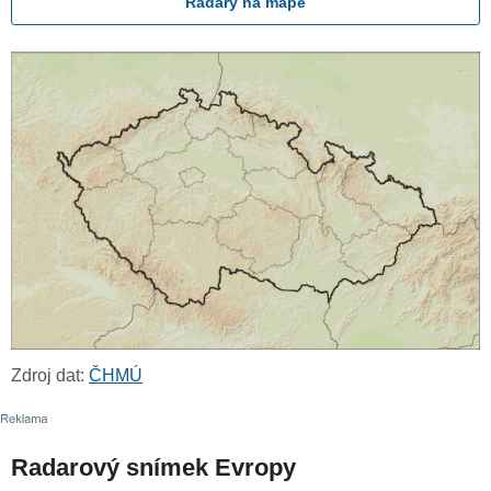
Radary na mapě
Zdroj dat:
ČHMÚ
Radarový snímek Evropy