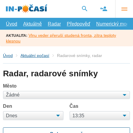
Přejít
na
hlavní
obsah
Úvod
Aktuálně
Radar
Předpověď
Numerický model
Vlnu veder přeruší studená fronta, zítra teploty
AKTUALITA:
klesnou
Úvod
Aktuální počasí
Radarové snímky, radar
Radar, radarové snímky
Město
Den
Čas