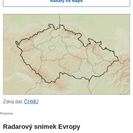
Radary na mapě
Zdroj dat:
ČHMÚ
Radarový snímek Evropy