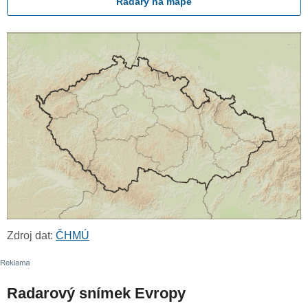
Radary na mapě
Zdroj dat:
ČHMÚ
Radarový snímek Evropy