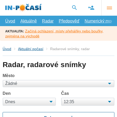
Přejít
na
hlavní
obsah
Úvod
Aktuálně
Radar
Předpověď
Numerický model
Začíná ochlazení, místy přeháňky nebo bouřky,
AKTUALITA:
zejména na východě
Úvod
Aktuální počasí
Radarové snímky, radar
Radar, radarové snímky
Město
Den
Čas