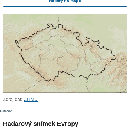
Radary na mapě
Zdroj dat:
ČHMÚ
Radarový snímek Evropy