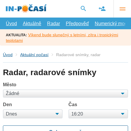
Přejít
na
hlavní
obsah
Úvod
Aktuálně
Radar
Předpověď
Numerický model
Víkend bude slunečný s letními, zítra i tropickými
AKTUALITA:
teplotami
Úvod
Aktuální počasí
Radarové snímky, radar
Radar, radarové snímky
Město
Den
Čas