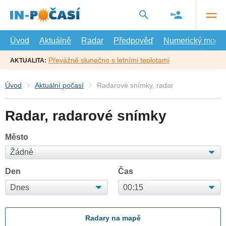
Přejít
na
hlavní
obsah
Úvod
Aktuálně
Radar
Předpověď
Numerický model
Převážně slunečno s letními teplotami
AKTUALITA:
Úvod
Aktuální počasí
Radarové snímky, radar
Radar, radarové snímky
Město
Den
Čas
Radary na mapě