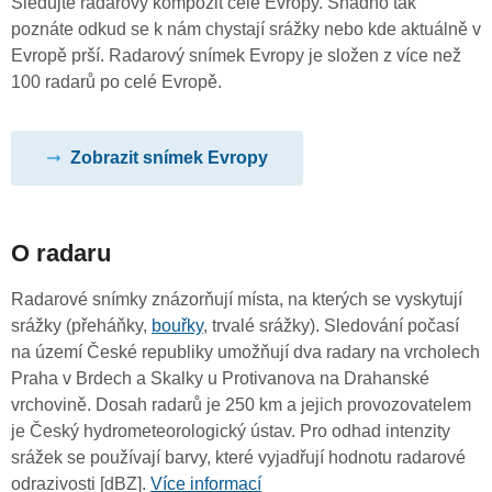
Sledujte radarový kompozit celé Evropy. Snadno tak
poznáte odkud se k nám chystají srážky nebo kde aktuálně v
Evropě prší. Radarový snímek Evropy je složen z více než
100 radarů po celé Evropě.
Zobrazit snímek Evropy
O radaru
Radarové snímky znázorňují místa, na kterých se vyskytují
srážky (přeháňky,
bouřky
, trvalé srážky). Sledování počasí
na území České republiky umožňují dva radary na vrcholech
Praha v Brdech a Skalky u Protivanova na Drahanské
vrchovině. Dosah radarů je 250 km a jejich provozovatelem
je Český hydrometeorologický ústav. Pro odhad intenzity
srážek se používají barvy, které vyjadřují hodnotu radarové
odrazivosti [dBZ].
Více informací