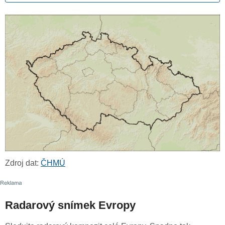
Zdroj dat:
ČHMÚ
Radarový snímek Evropy