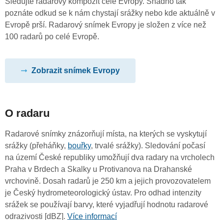
Sledujte radarový kompozit celé Evropy. Snadno tak
poznáte odkud se k nám chystají srážky nebo kde aktuálně v
Evropě prší. Radarový snímek Evropy je složen z více než
100 radarů po celé Evropě.
Zobrazit snímek Evropy
O radaru
Radarové snímky znázorňují místa, na kterých se vyskytují
srážky (přeháňky,
bouřky
, trvalé srážky). Sledování počasí
na území České republiky umožňují dva radary na vrcholech
Praha v Brdech a Skalky u Protivanova na Drahanské
vrchovině. Dosah radarů je 250 km a jejich provozovatelem
je Český hydrometeorologický ústav. Pro odhad intenzity
srážek se používají barvy, které vyjadřují hodnotu radarové
odrazivosti [dBZ].
Více informací