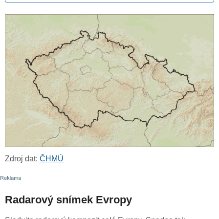
Zdroj dat:
ČHMÚ
Radarový snímek Evropy