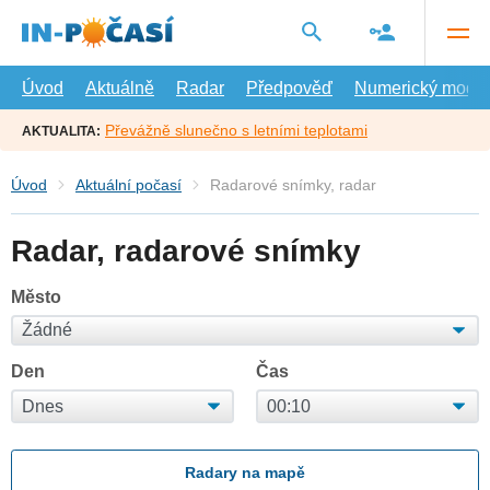
Přejít
na
hlavní
obsah
Úvod
Aktuálně
Radar
Předpověď
Numerický model
Převážně slunečno s letními teplotami
AKTUALITA:
Úvod
Aktuální počasí
Radarové snímky, radar
Radar, radarové snímky
Město
Den
Čas
Radary na mapě