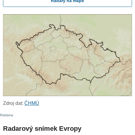
Radary na mapě
Zdroj dat:
ČHMÚ
Radarový snímek Evropy