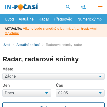
Přejít
na
hlavní
obsah
Úvod
Aktuálně
Radar
Předpověď
Numerický model
Víkend bude slunečný s letními, zítra i tropickými
AKTUALITA:
teplotami
Úvod
Aktuální počasí
Radarové snímky, radar
Radar, radarové snímky
Město
Den
Čas