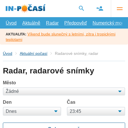
Přejít
na
hlavní
obsah
Úvod
Aktuálně
Radar
Předpověď
Numerický model
Víkend bude slunečný s letními, zítra i tropickými
AKTUALITA:
teplotami
Úvod
Aktuální počasí
Radarové snímky, radar
Radar, radarové snímky
Město
Den
Čas