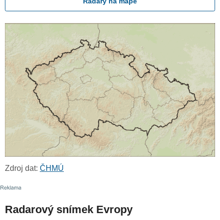
Radary na mapě
Zdroj dat:
ČHMÚ
Radarový snímek Evropy