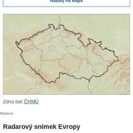
Radary na mapě
Zdroj dat:
ČHMÚ
Radarový snímek Evropy