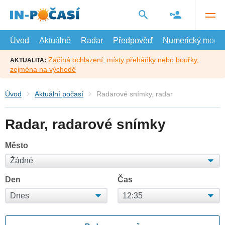
Přejít
na
hlavní
obsah
Úvod
Aktuálně
Radar
Předpověď
Numerický model
Začíná ochlazení, místy přeháňky nebo bouřky,
AKTUALITA:
zejména na východě
Úvod
Aktuální počasí
Radarové snímky, radar
Radar, radarové snímky
Město
Den
Čas