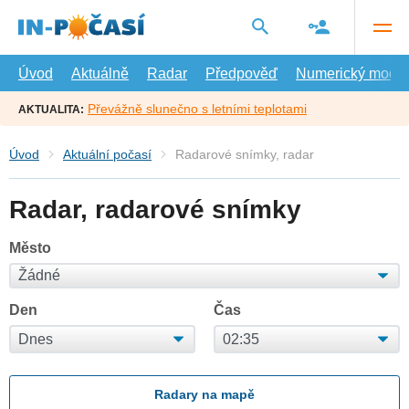
Přejít
na
hlavní
obsah
Úvod
Aktuálně
Radar
Předpověď
Numerický model
Převážně slunečno s letními teplotami
AKTUALITA:
Úvod
Aktuální počasí
Radarové snímky, radar
Radar, radarové snímky
Město
Den
Čas
Radary na mapě