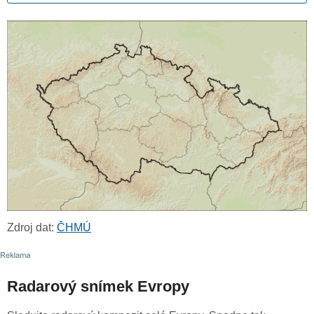
Zdroj dat:
ČHMÚ
Radarový snímek Evropy