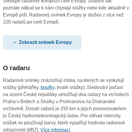
Sledujte radarový kompozit celé Evropy. Snadno tak
poznáte odkud se k nám chystají srážky nebo kde aktuálně v
Evropě prší. Radarový snímek Evropy je složen z více než
100 radarů po celé Evropě.
Zobrazit snímek Evropy
O radaru
Radarové snímky znázorňují místa, na kterých se vyskytují
srážky (přeháňky,
bouřky
, trvalé srážky). Sledování počasí
na území České republiky umožňují dva radary na vrcholech
Praha v Brdech a Skalky u Protivanova na Drahanské
vrchovině. Dosah radarů je 250 km a jejich provozovatelem
je Český hydrometeorologický ústav. Pro odhad intenzity
srážek se používají barvy, které vyjadřují hodnotu radarové
odrazivosti [dBZ].
Více informací