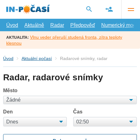
Přejít
na
hlavní
obsah
Úvod
Aktuálně
Radar
Předpověď
Numerický model
Vlnu veder přeruší studená fronta, zítra teploty
AKTUALITA:
klesnou
Úvod
Aktuální počasí
Radarové snímky, radar
Radar, radarové snímky
Město
Den
Čas