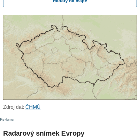
Radary na mapě
Zdroj dat:
ČHMÚ
Radarový snímek Evropy