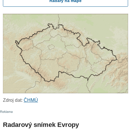
Radary na mapě
Zdroj dat:
ČHMÚ
Radarový snímek Evropy