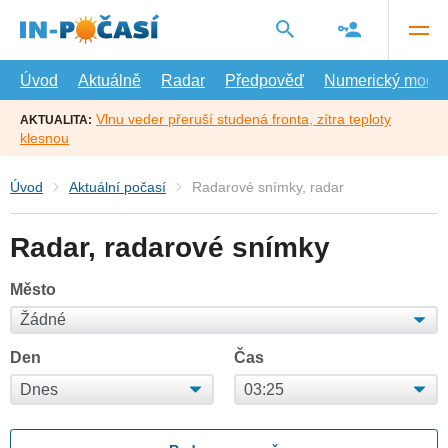
Přejít
na
hlavní
obsah
Úvod
Aktuálně
Radar
Předpověď
Numerický model
Vlnu veder přeruší studená fronta, zítra teploty
AKTUALITA:
klesnou
Úvod
Aktuální počasí
Radarové snímky, radar
Radar, radarové snímky
Město
Den
Čas