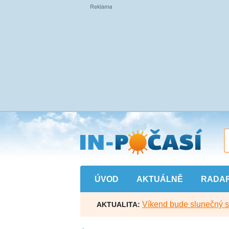
Přejít
na
hlavní
obsah
ÚVOD
AKTUÁLNĚ
RADA
Víkend bude slunečný s l
AKTUALITA: