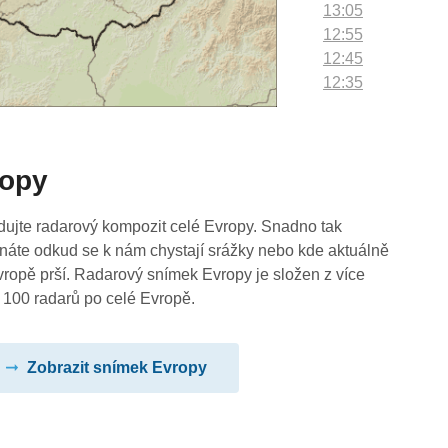
13:05
12:55
12:45
12:35
12:25
12:15
12:05
ropy
11:55
11:45
11:35
dujte radarový kompozit celé Evropy. Snadno tak
11:25
náte odkud se k nám chystají srážky nebo kde aktuálně
11:15
vropě prší. Radarový snímek Evropy je složen z více
11:05
 100 radarů po celé Evropě.
10:55
10:45
Zobrazit snímek Evropy
10:35
10:25
10:15
10:05