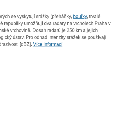
09:55
09:45
rých se vyskytují srážky (přeháňky,
bouřky
, trvalé
09:35
é republiky umožňují dva radary na vrcholech Praha v
09:25
ské vrchovině. Dosah radarů je 250 km a jejich
09:15
ický ústav. Pro odhad intenzity srážek se používají
09:05
drazivosti [dBZ].
Více informací
08:55
08:45
08:35
08:25
08:15
08:05
07:55
07:45
07:35
07:25
07:15
07:05