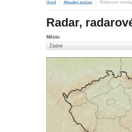
Úvod
Aktuální počasí
Radarové snímky
Radar, radarov
Město