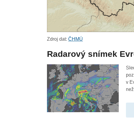
Zdroj dat:
ČHMÚ
Radarový snímek Ev
Sle
poz
v E
než