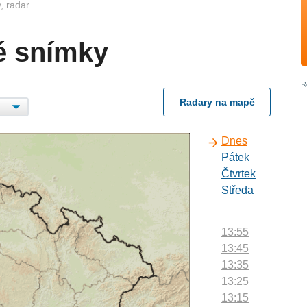
, radar
é snímky
Radary na mapě
Dnes
Pátek
Čtvrtek
Středa
13:55
13:45
13:35
13:25
13:15