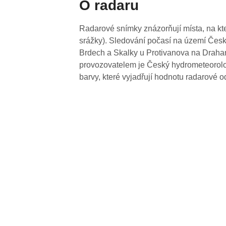
O radaru
Radarové snímky znázorňují místa, na kte
srážky). Sledování počasí na území Česk
Brdech a Skalky u Protivanova na Drahan
provozovatelem je Český hydrometeorolog
barvy, které vyjadřují hodnotu radarové o