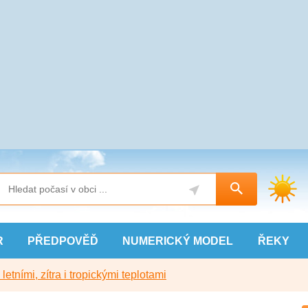
R
PŘEDPOVĚĎ
NUMERICKÝ
MODEL
ŘEKY
etními, zítra i tropickými teplotami