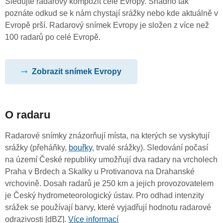
Sledujte radarový kompozit celé Evropy. Snadno tak
poznáte odkud se k nám chystají srážky nebo kde aktuálně v
Evropě prší. Radarový snímek Evropy je složen z více než
100 radarů po celé Evropě.
Zobrazit snímek Evropy
O radaru
Radarové snímky znázorňují místa, na kterých se vyskytují
srážky (přeháňky,
bouřky
, trvalé srážky). Sledování počasí
na území České republiky umožňují dva radary na vrcholech
Praha v Brdech a Skalky u Protivanova na Drahanské
vrchovině. Dosah radarů je 250 km a jejich provozovatelem
je Český hydrometeorologický ústav. Pro odhad intenzity
srážek se používají barvy, které vyjadřují hodnotu radarové
odrazivosti [dBZ].
Více informací