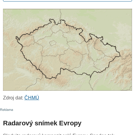
Zdroj dat:
ČHMÚ
Radarový snímek Evropy