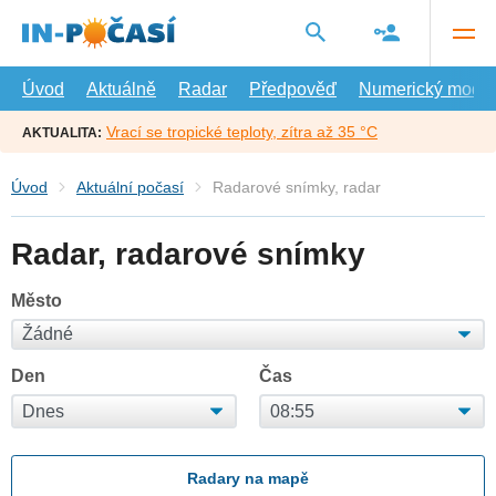
Přejít
na
hlavní
obsah
Úvod
Aktuálně
Radar
Předpověď
Numerický model
Vrací se tropické teploty, zítra až 35 °C
AKTUALITA:
Úvod
Aktuální počasí
Radarové snímky, radar
Radar, radarové snímky
Město
Den
Čas
Radary na mapě