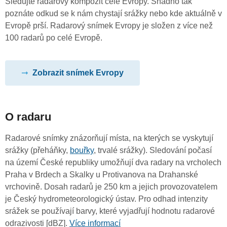
Sledujte radarový kompozit celé Evropy. Snadno tak
poznáte odkud se k nám chystají srážky nebo kde aktuálně v
Evropě prší. Radarový snímek Evropy je složen z více než
100 radarů po celé Evropě.
Zobrazit snímek Evropy
O radaru
Radarové snímky znázorňují místa, na kterých se vyskytují
srážky (přeháňky,
bouřky
, trvalé srážky). Sledování počasí
na území České republiky umožňují dva radary na vrcholech
Praha v Brdech a Skalky u Protivanova na Drahanské
vrchovině. Dosah radarů je 250 km a jejich provozovatelem
je Český hydrometeorologický ústav. Pro odhad intenzity
srážek se používají barvy, které vyjadřují hodnotu radarové
odrazivosti [dBZ].
Více informací