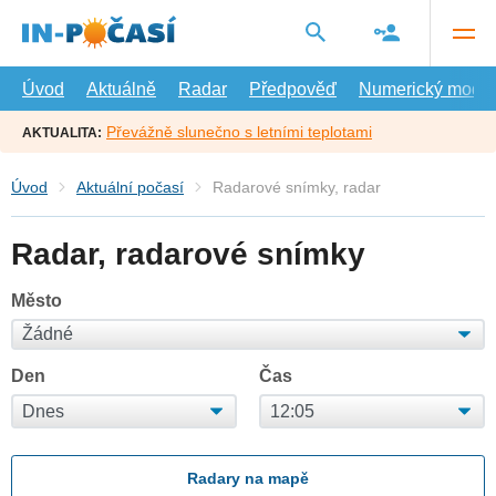
Přejít
na
hlavní
obsah
Úvod
Aktuálně
Radar
Předpověď
Numerický model
Převážně slunečno s letními teplotami
AKTUALITA:
Úvod
Aktuální počasí
Radarové snímky, radar
Radar, radarové snímky
Město
Den
Čas
Radary na mapě