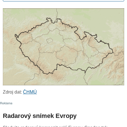
Zdroj dat:
ČHMÚ
Radarový snímek Evropy