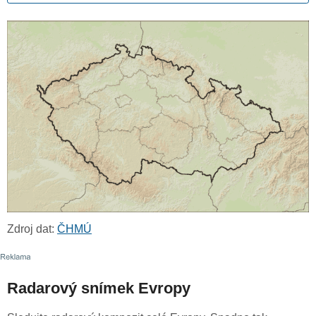
Zdroj dat:
ČHMÚ
Radarový snímek Evropy