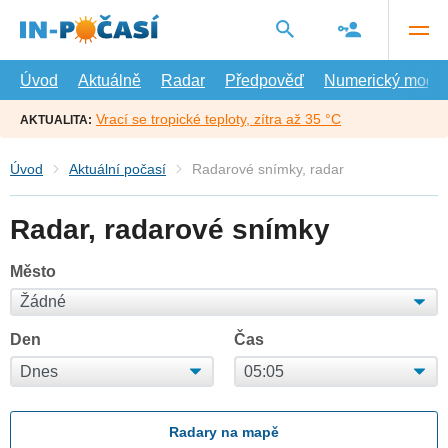
Přejít
na
hlavní
obsah
Úvod
Aktuálně
Radar
Předpověď
Numerický model
Vrací se tropické teploty, zítra až 35 °C
AKTUALITA:
Úvod
Aktuální počasí
Radarové snímky, radar
Radar, radarové snímky
Město
Den
Čas
Radary na mapě