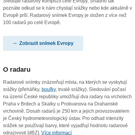
Sledujte radarový kompozit celé Evropy. Snadno tak
poznáte odkud se k nám chystají srážky nebo kde aktuálně v
Evropě prší. Radarový snímek Evropy je složen z více než
100 radarů po celé Evropě.
Zobrazit snímek Evropy
O radaru
Radarové snímky znázorňují místa, na kterých se vyskytují
srážky (přeháňky,
bouřky
, trvalé srážky). Sledování počasí
na území České republiky umožňují dva radary na vrcholech
Praha v Brdech a Skalky u Protivanova na Drahanské
vrchovině. Dosah radarů je 250 km a jejich provozovatelem
je Český hydrometeorologický ústav. Pro odhad intenzity
srážek se používají barvy, které vyjadřují hodnotu radarové
odrazivosti [dBZ].
Více informací