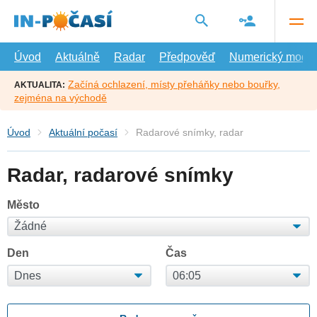
Přejít
na
hlavní
obsah
Úvod
Aktuálně
Radar
Předpověď
Numerický model
Začíná ochlazení, místy přeháňky nebo bouřky,
AKTUALITA:
zejména na východě
Úvod
Aktuální počasí
Radarové snímky, radar
Radar, radarové snímky
Město
Den
Čas