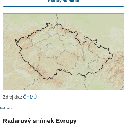
Radary na mapě
Zdroj dat:
ČHMÚ
Radarový snímek Evropy