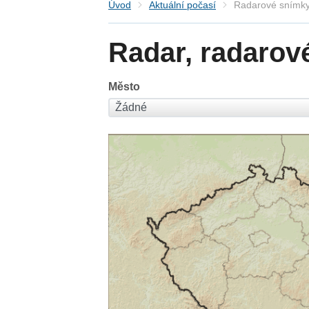
Úvod
Aktuální počasí
Radarové snímky
Radar, radarov
Město