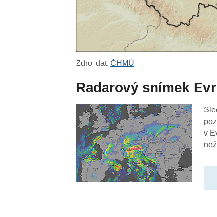
Zdroj dat:
ČHMÚ
Radarový snímek Ev
Sle
poz
v E
než