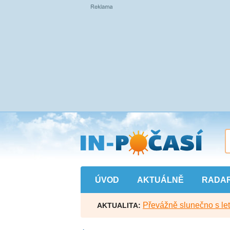
Přejít
na
hlavní
obsah
ÚVOD
AKTUÁLNĚ
RADA
Převážně slunečno s let
AKTUALITA: