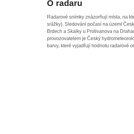
O radaru
Radarové snímky znázorňují místa, na kte
srážky). Sledování počasí na území Česk
Brdech a Skalky u Protivanova na Drahan
provozovatelem je Český hydrometeorolog
barvy, které vyjadřují hodnotu radarové o