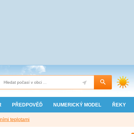
R
PŘEDPOVĚĎ
NUMERICKÝ
MODEL
ŘEKY
ními teplotami