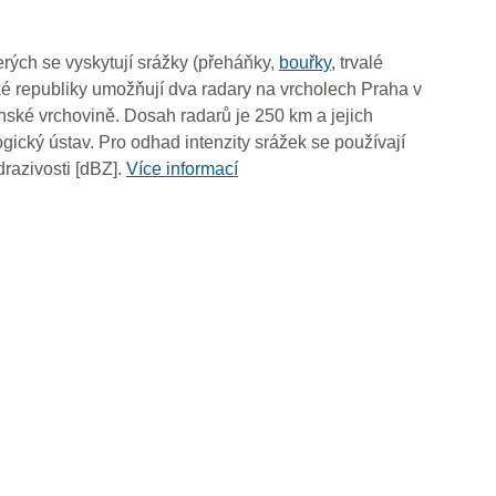
04:50
04:40
rých se vyskytují srážky (přeháňky,
bouřky
, trvalé
04:30
é republiky umožňují dva radary na vrcholech Praha v
04:20
ské vrchovině. Dosah radarů je 250 km a jejich
04:10
ický ústav. Pro odhad intenzity srážek se používají
04:00
drazivosti [dBZ].
Více informací
03:50
03:40
03:30
03:20
03:10
03:00
02:50
02:40
02:30
02:20
02:10
02:00