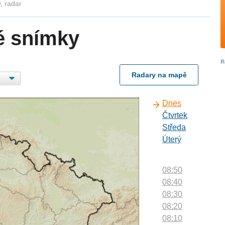
, radar
é snímky
Radary na mapě
Dnes
Čtvrtek
Středa
Úterý
08:50
08:40
08:30
08:20
08:10