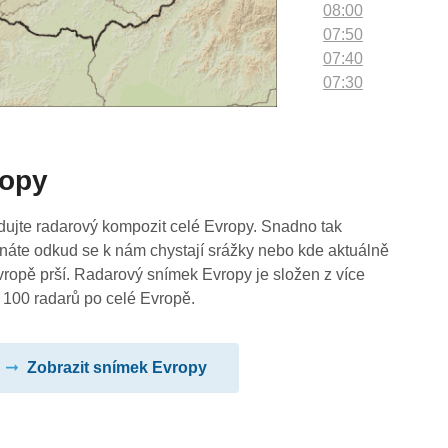
08:00
07:50
07:40
07:30
07:20
07:10
07:00
ropy
06:50
06:40
06:30
dujte radarový kompozit celé Evropy. Snadno tak
06:20
náte odkud se k nám chystají srážky nebo kde aktuálně
06:10
vropě prší. Radarový snímek Evropy je složen z více
06:00
 100 radarů po celé Evropě.
05:50
05:40
Zobrazit snímek Evropy
05:30
05:20
05:10
05:00