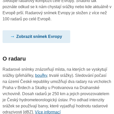
Sledujte radarový kompozit celé Evropy. Snadno tak
poznáte odkud se k nám chystají srážky nebo kde aktuálně v
Evropě prší. Radarový snímek Evropy je složen z více než
100 radarů po celé Evropě.
Zobrazit snímek Evropy
O radaru
Radarové snímky znázorňují místa, na kterých se vyskytují
srážky (přeháňky,
bouřky
, trvalé srážky). Sledování počasí
na území České republiky umožňují dva radary na vrcholech
Praha v Brdech a Skalky u Protivanova na Drahanské
vrchovině. Dosah radarů je 250 km a jejich provozovatelem
je Český hydrometeorologický ústav. Pro odhad intenzity
srážek se používají barvy, které vyjadřují hodnotu radarové
odrazivosti [dBZ].
Více informací