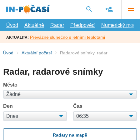
Přejít
na
hlavní
obsah
Úvod
Aktuálně
Radar
Předpověď
Numerický model
Převážně slunečno s letními teplotami
AKTUALITA:
Úvod
Aktuální počasí
Radarové snímky, radar
Radar, radarové snímky
Město
Den
Čas
Radary na mapě