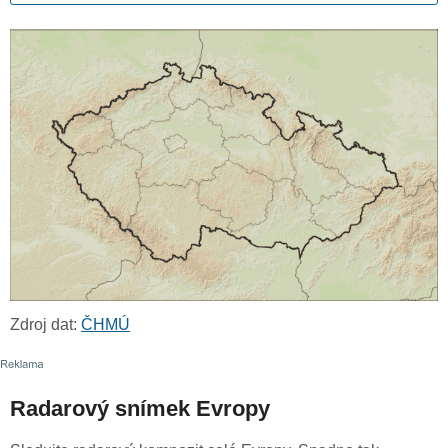
Zdroj dat:
ČHMÚ
Radarový snímek Evropy