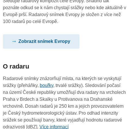
Sledujte radarový kompozit celé Evropy. Snadno tak
poznáte odkud se k nám chystají srážky nebo kde aktuálně v
Evropě prší. Radarový snímek Evropy je složen z více než
100 radarů po celé Evropě.
Zobrazit snímek Evropy
O radaru
Radarové snímky znázorňují místa, na kterých se vyskytují
srážky (přeháňky,
bouřky
, trvalé srážky). Sledování počasí
na území České republiky umožňují dva radary na vrcholech
Praha v Brdech a Skalky u Protivanova na Drahanské
vrchovině. Dosah radarů je 250 km a jejich provozovatelem
je Český hydrometeorologický ústav. Pro odhad intenzity
srážek se používají barvy, které vyjadřují hodnotu radarové
odrazivosti [dBZ].
Více informací