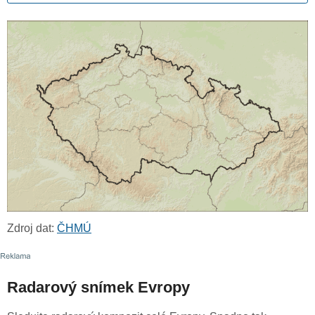
Zdroj dat:
ČHMÚ
Radarový snímek Evropy