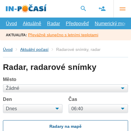
Přejít
na
hlavní
obsah
Úvod
Aktuálně
Radar
Předpověď
Numerický model
Převážně slunečno s letními teplotami
AKTUALITA:
Úvod
Aktuální počasí
Radarové snímky, radar
Radar, radarové snímky
Město
Den
Čas
Radary na mapě