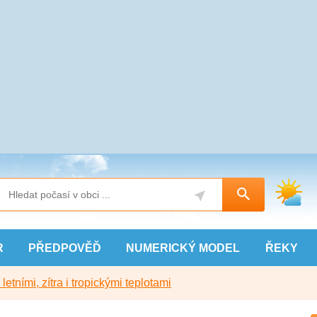
R
PŘEDPOVĚĎ
NUMERICKÝ
MODEL
ŘEKY
etními, zítra i tropickými teplotami