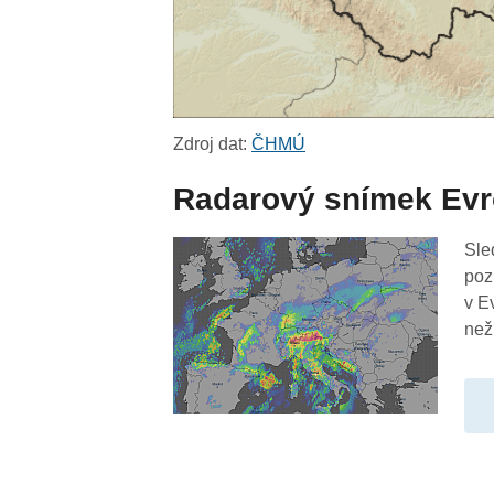
Zdroj dat:
ČHMÚ
Radarový snímek Ev
Sle
poz
v E
než