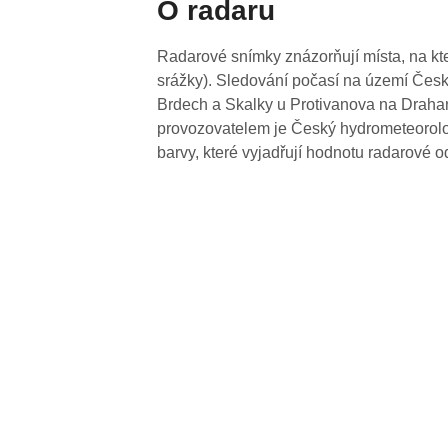
O radaru
Radarové snímky znázorňují místa, na kte
srážky). Sledování počasí na území Česk
Brdech a Skalky u Protivanova na Drahan
provozovatelem je Český hydrometeorolog
barvy, které vyjadřují hodnotu radarové o