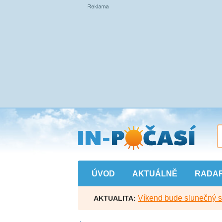
Přejít
na
hlavní
obsah
ÚVOD
AKTUÁLNĚ
RADA
Víkend bude slunečný s l
AKTUALITA: