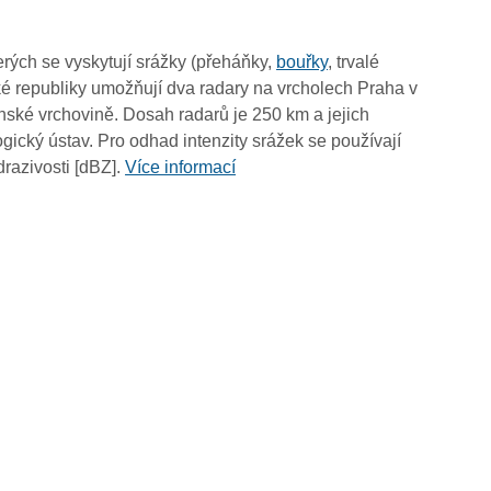
11:55
11:45
rých se vyskytují srážky (přeháňky,
bouřky
, trvalé
11:35
é republiky umožňují dva radary na vrcholech Praha v
11:25
ské vrchovině. Dosah radarů je 250 km a jejich
11:15
ický ústav. Pro odhad intenzity srážek se používají
11:05
drazivosti [dBZ].
Více informací
10:55
10:45
10:35
10:25
10:15
10:05
09:55
09:45
09:35
09:25
09:15
09:05