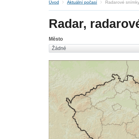
Úvod
Aktuální počasí
Radarové snímky
Radar, radarov
Město