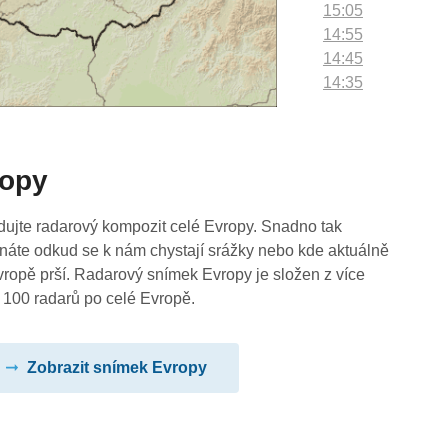
15:05
14:55
14:45
14:35
14:25
14:15
14:05
ropy
13:55
13:45
13:35
dujte radarový kompozit celé Evropy. Snadno tak
13:25
náte odkud se k nám chystají srážky nebo kde aktuálně
13:15
vropě prší. Radarový snímek Evropy je složen z více
13:05
 100 radarů po celé Evropě.
12:55
12:45
Zobrazit snímek Evropy
12:35
12:25
12:15
12:05