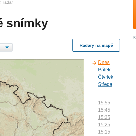
, radar
é snímky
Radary na mapě
Dnes
Pátek
Čtvrtek
Středa
15:55
15:45
15:35
15:25
15:15