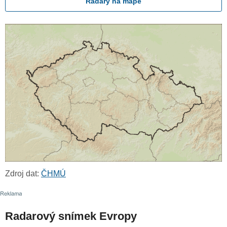
Radary na mapě
Zdroj dat:
ČHMÚ
Radarový snímek Evropy