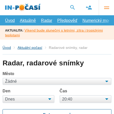
Přejít
na
hlavní
obsah
Úvod
Aktuálně
Radar
Předpověď
Numerický model
Víkend bude slunečný s letními, zítra i tropickými
AKTUALITA:
teplotami
Úvod
Aktuální počasí
Radarové snímky, radar
Radar, radarové snímky
Město
Den
Čas