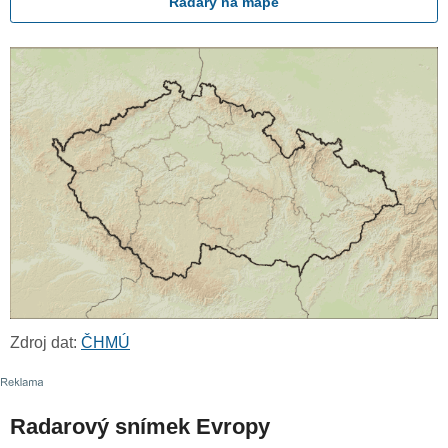
Radary na mapě
Zdroj dat:
ČHMÚ
Radarový snímek Evropy