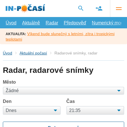
Přejít
na
hlavní
obsah
Úvod
Aktuálně
Radar
Předpověď
Numerický model
Víkend bude slunečný s letními, zítra i tropickými
AKTUALITA:
teplotami
Úvod
Aktuální počasí
Radarové snímky, radar
Radar, radarové snímky
Město
Den
Čas