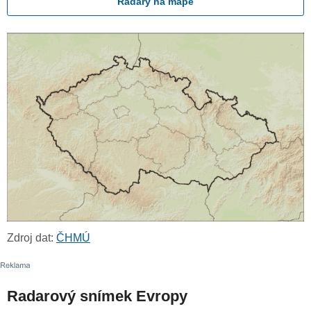
Radary na mapě
Zdroj dat:
ČHMÚ
Radarový snímek Evropy