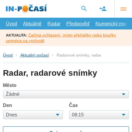
Přejít
na
hlavní
obsah
Úvod
Aktuálně
Radar
Předpověď
Numerický model
Začíná ochlazení, místy přeháňky nebo bouřky,
AKTUALITA:
zejména na východě
Úvod
Aktuální počasí
Radarové snímky, radar
Radar, radarové snímky
Město
Den
Čas