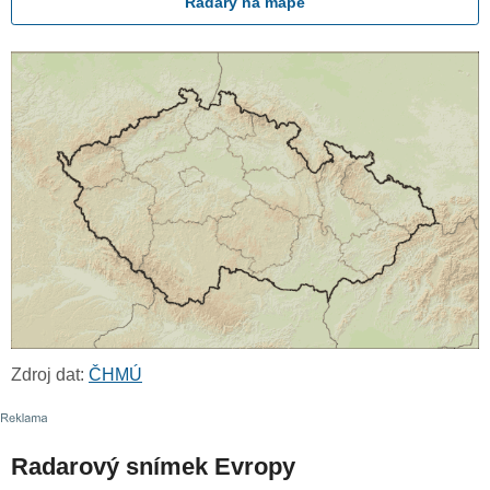
Radary na mapě
Zdroj dat:
ČHMÚ
Radarový snímek Evropy