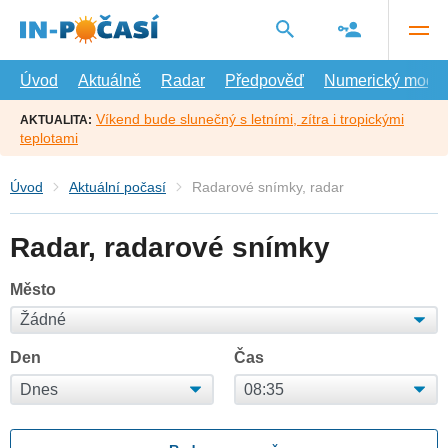
Přejít
na
hlavní
obsah
Úvod
Aktuálně
Radar
Předpověď
Numerický model
Víkend bude slunečný s letními, zítra i tropickými
AKTUALITA:
teplotami
Úvod
Aktuální počasí
Radarové snímky, radar
Radar, radarové snímky
Město
Den
Čas