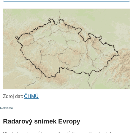
Zdroj dat:
ČHMÚ
Radarový snímek Evropy