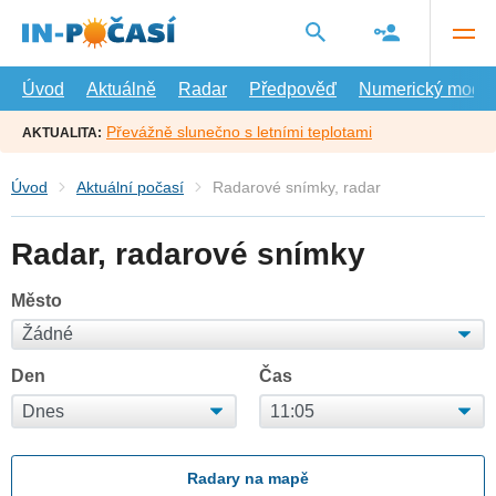
Přejít
na
hlavní
obsah
Úvod
Aktuálně
Radar
Předpověď
Numerický model
Převážně slunečno s letními teplotami
AKTUALITA:
Úvod
Aktuální počasí
Radarové snímky, radar
Radar, radarové snímky
Město
Den
Čas
Radary na mapě