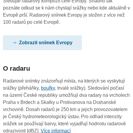
Sledujte radarový kompozit celé Evropy. Snadno tak
poznáte odkud se k nám chystají srážky nebo kde aktuálně v
Evropě prší. Radarový snímek Evropy je složen z více než
100 radarů po celé Evropě.
Zobrazit snímek Evropy
O radaru
Radarové snímky znázorňují místa, na kterých se vyskytují
srážky (přeháňky,
bouřky
, trvalé srážky). Sledování počasí
na území České republiky umožňují dva radary na vrcholech
Praha v Brdech a Skalky u Protivanova na Drahanské
vrchovině. Dosah radarů je 250 km a jejich provozovatelem
je Český hydrometeorologický ústav. Pro odhad intenzity
srážek se používají barvy, které vyjadřují hodnotu radarové
odrazivosti [dBZ].
Více informací