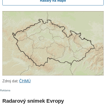
Radary na mapě
Zdroj dat:
ČHMÚ
Radarový snímek Evropy