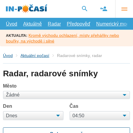
Přejít
na
hlavní
obsah
Úvod
Aktuálně
Radar
Předpověď
Numerický model
Kromě východu ochlazení, místy přeháňky nebo
AKTUALITA:
bouřky, na východě i silné
Úvod
Aktuální počasí
Radarové snímky, radar
Radar, radarové snímky
Město
Den
Čas