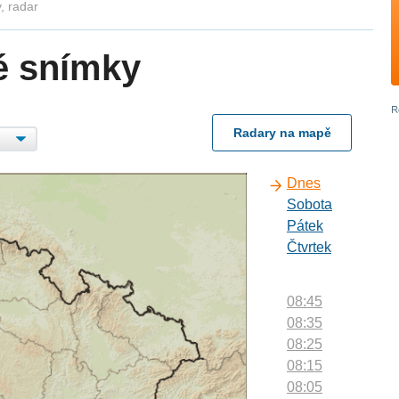
, radar
é snímky
Radary na mapě
Dnes
Sobota
Pátek
Čtvrtek
08:45
08:35
08:25
08:15
08:05