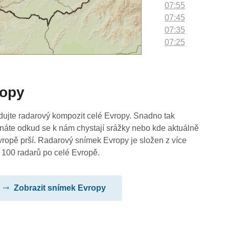
07:55
07:45
07:35
07:25
07:15
07:05
06:55
ropy
06:45
06:35
06:25
dujte radarový kompozit celé Evropy. Snadno tak
06:15
náte odkud se k nám chystají srážky nebo kde aktuálně
06:05
vropě prší. Radarový snímek Evropy je složen z více
05:55
 100 radarů po celé Evropě.
05:45
05:35
Zobrazit snímek Evropy
05:25
05:15
05:05
04:55