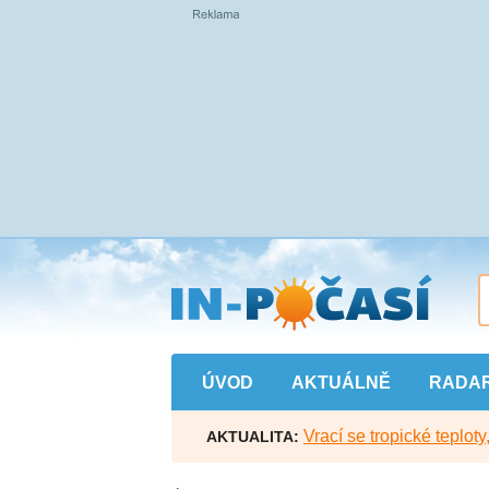
Přejít
na
hlavní
obsah
ÚVOD
AKTUÁLNĚ
RADA
Vrací se tropické teploty
AKTUALITA: