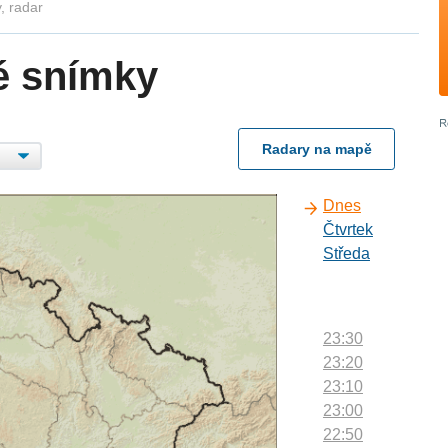
, radar
é snímky
Radary na mapě
Dnes
Čtvrtek
Středa
23:30
23:20
23:10
23:00
22:50