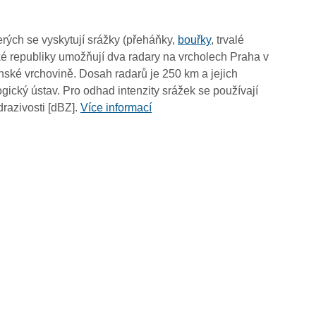
19:30
19:20
rých se vyskytují srážky (přeháňky,
bouřky
, trvalé
19:10
é republiky umožňují dva radary na vrcholech Praha v
19:00
ské vrchovině. Dosah radarů je 250 km a jejich
18:50
ický ústav. Pro odhad intenzity srážek se používají
18:40
drazivosti [dBZ].
Více informací
18:30
18:20
18:10
18:00
17:50
17:40
17:30
17:20
17:10
17:00
16:50
16:40