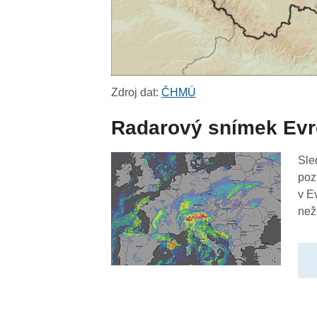
Zdroj dat:
ČHMÚ
Radarový snímek Ev
Sle
poz
v E
než