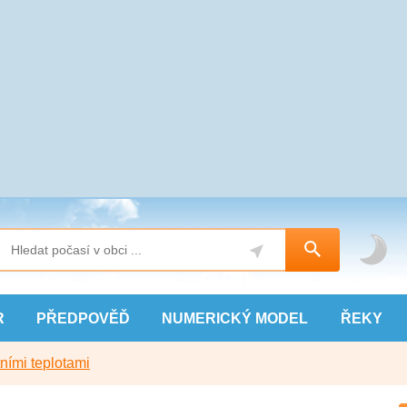
R
PŘEDPOVĚĎ
NUMERICKÝ
MODEL
ŘEKY
ními teplotami