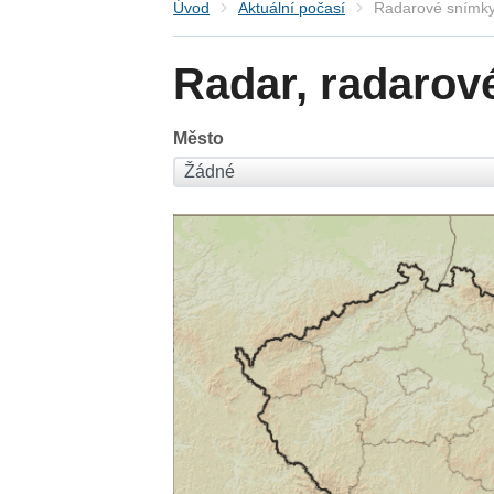
Úvod
Aktuální počasí
Radarové snímky
Radar, radarov
Město