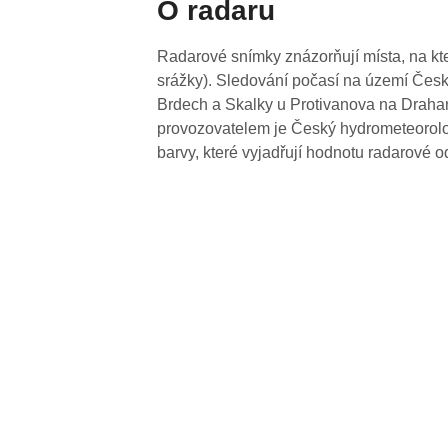
O radaru
Radarové snímky znázorňují místa, na kte
srážky). Sledování počasí na území Česk
Brdech a Skalky u Protivanova na Drahan
provozovatelem je Český hydrometeorolog
barvy, které vyjadřují hodnotu radarové o