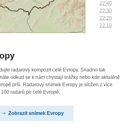
22:40
22:30
22:20
22:10
22:00
21:50
21:40
ropy
21:30
21:20
21:10
dujte radarový kompozit celé Evropy. Snadno tak
21:00
náte odkud se k nám chystají srážky nebo kde aktuálně
20:50
vropě prší. Radarový snímek Evropy je složen z více
20:40
 100 radarů po celé Evropě.
20:30
20:20
Zobrazit snímek Evropy
20:10
20:00
19:50
19:40