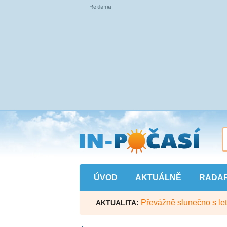
Přejít
na
hlavní
obsah
ÚVOD
AKTUÁLNĚ
RADA
Převážně slunečno s let
AKTUALITA: