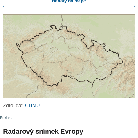
Radary na mapě
Zdroj dat:
ČHMÚ
Radarový snímek Evropy