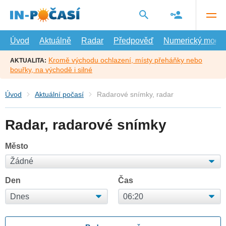
Přejít
na
hlavní
obsah
Úvod
Aktuálně
Radar
Předpověď
Numerický model
Kromě východu ochlazení, místy přeháňky nebo
AKTUALITA:
bouřky, na východě i silné
Úvod
Aktuální počasí
Radarové snímky, radar
Radar, radarové snímky
Město
Den
Čas