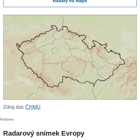
Radary na mapě
Zdroj dat:
ČHMÚ
Radarový snímek Evropy