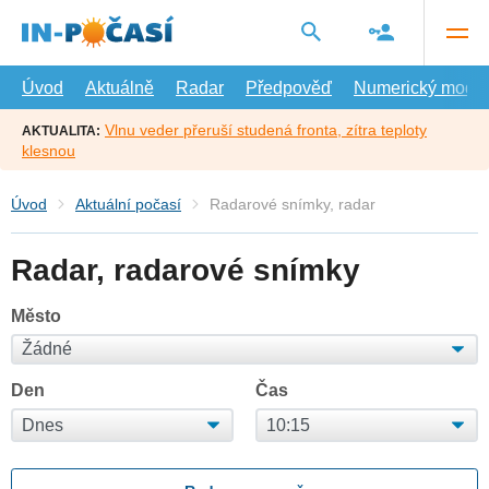
Přejít
na
hlavní
obsah
Úvod
Aktuálně
Radar
Předpověď
Numerický model
Vlnu veder přeruší studená fronta, zítra teploty
AKTUALITA:
klesnou
Úvod
Aktuální počasí
Radarové snímky, radar
Radar, radarové snímky
Město
Den
Čas