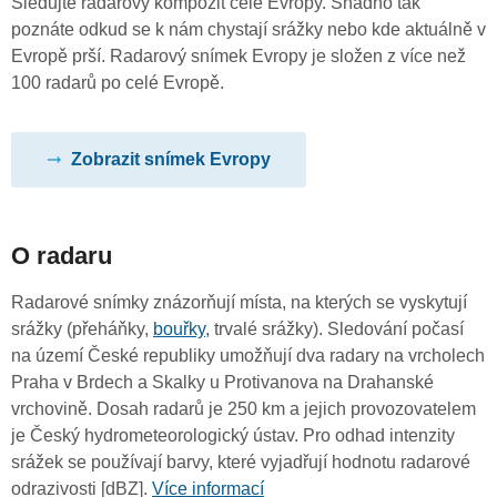
Sledujte radarový kompozit celé Evropy. Snadno tak
poznáte odkud se k nám chystají srážky nebo kde aktuálně v
Evropě prší. Radarový snímek Evropy je složen z více než
100 radarů po celé Evropě.
Zobrazit snímek Evropy
O radaru
Radarové snímky znázorňují místa, na kterých se vyskytují
srážky (přeháňky,
bouřky
, trvalé srážky). Sledování počasí
na území České republiky umožňují dva radary na vrcholech
Praha v Brdech a Skalky u Protivanova na Drahanské
vrchovině. Dosah radarů je 250 km a jejich provozovatelem
je Český hydrometeorologický ústav. Pro odhad intenzity
srážek se používají barvy, které vyjadřují hodnotu radarové
odrazivosti [dBZ].
Více informací