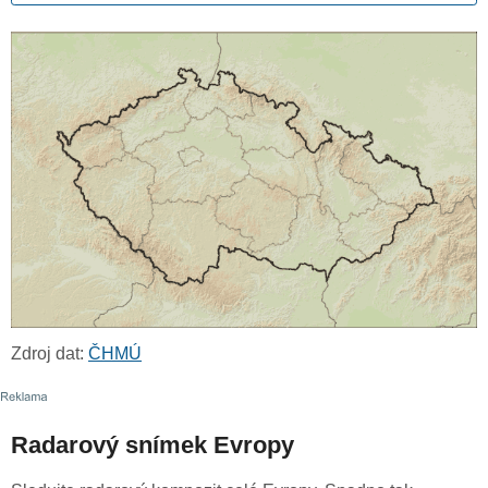
Zdroj dat:
ČHMÚ
Radarový snímek Evropy