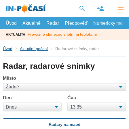
Přejít
na
hlavní
obsah
Úvod
Aktuálně
Radar
Předpověď
Numerický model
Převážně slunečno s letními teplotami
AKTUALITA:
Úvod
Aktuální počasí
Radarové snímky, radar
Radar, radarové snímky
Město
Den
Čas
Radary na mapě