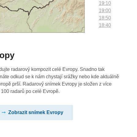
19:10
19:00
18:50
18:40
18:30
18:20
18:10
ropy
18:00
17:50
17:40
dujte radarový kompozit celé Evropy. Snadno tak
17:30
náte odkud se k nám chystají srážky nebo kde aktuálně
17:20
vropě prší. Radarový snímek Evropy je složen z více
17:10
 100 radarů po celé Evropě.
17:00
16:50
Zobrazit snímek Evropy
16:40
16:30
16:20
16:10