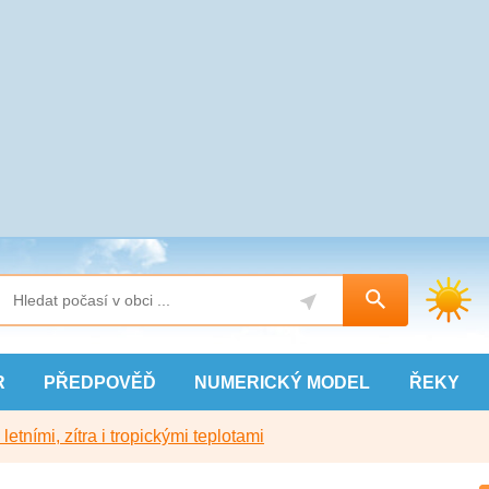
R
PŘEDPOVĚĎ
NUMERICKÝ
MODEL
ŘEKY
etními, zítra i tropickými teplotami