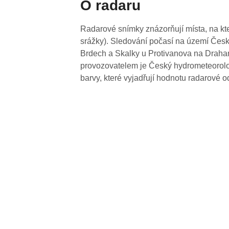
O radaru
Radarové snímky znázorňují místa, na kte
srážky). Sledování počasí na území Česk
Brdech a Skalky u Protivanova na Drahan
provozovatelem je Český hydrometeorolog
barvy, které vyjadřují hodnotu radarové o