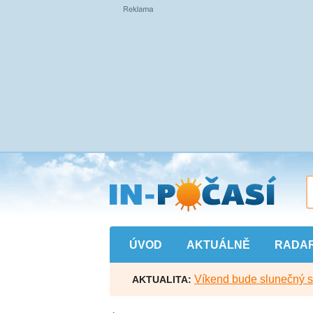
Přejít
na
hlavní
obsah
ÚVOD
AKTUÁLNĚ
RADA
Víkend bude slunečný s l
AKTUALITA: