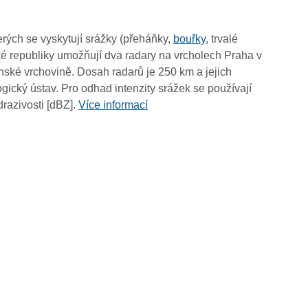
16:00
15:50
rých se vyskytují srážky (přeháňky,
bouřky
, trvalé
15:40
é republiky umožňují dva radary na vrcholech Praha v
15:30
ské vrchovině. Dosah radarů je 250 km a jejich
15:20
ický ústav. Pro odhad intenzity srážek se používají
15:10
drazivosti [dBZ].
Více informací
15:00
14:50
14:40
14:30
14:20
14:10
14:00
13:50
13:40
13:30
13:20
13:10