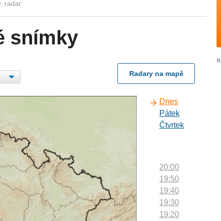
, radar
é snímky
Radary na mapě
Dnes
Pátek
Čtvrtek
20:00
19:50
19:40
19:30
19:20