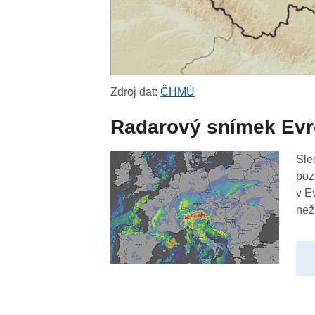
Zdroj dat:
ČHMÚ
Radarový snímek Ev
Sle
poz
v E
než