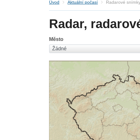
Úvod
Aktuální počasí
Radarové snímky
Radar, radarov
Město